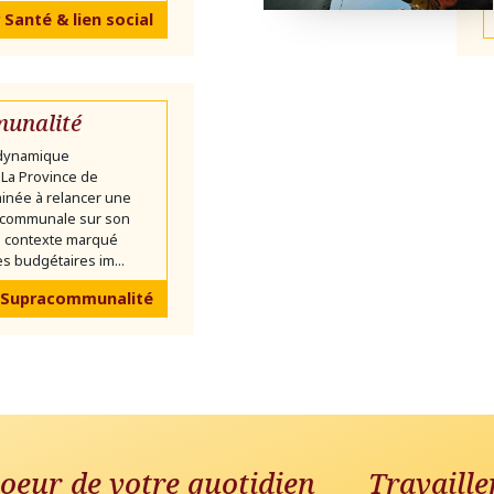
 Santé & lien social
unalité
 dynamique
La Province de
inée à relancer une
communale sur son
un contexte marqué
s budgétaires im...
 Supracommunalité
oeur de votre quotidien
Travaille