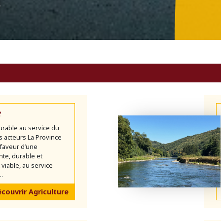
n
e
urable au service du
es acteurs La Province
faveur d’une
ente, durable et
iable, au service
..
couvrir Agriculture