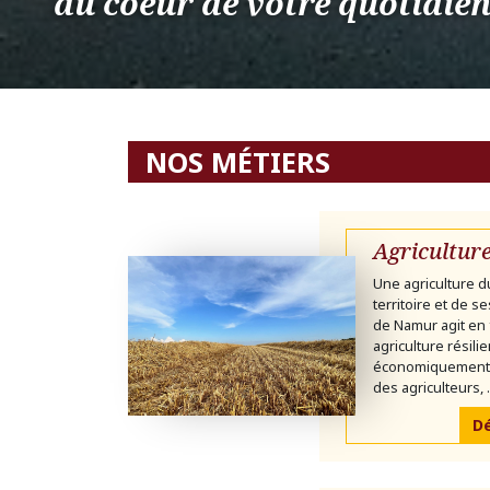
au coeur de votre quotidie
NOS MÉTIERS
Agricultur
Une agriculture d
territoire et de s
de Namur agit en 
agriculture résili
économiquement v
des agriculteurs, .
Dé