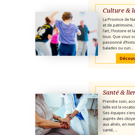
Culture & l
La Province de Na
et de patrimoine,
l'art, l'histoire et
tous. Que vous 
passionné d’histo
balades ou curi...
Découvr
Santé & lie
Prendre soin, acc
telle est la vocat
Ses équipes s'en
auprès des citoye
aux aînés, en mett
santé, ...