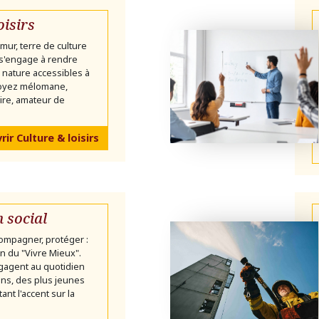
oisirs
mur, terre de culture
 s'engage à rendre
 la nature accessibles à
soyez mélomane,
ire, amateur de
ir Culture & loisirs
n social
ompagner, protéger :
ion du "Vivre Mieux".
gagent au quotidien
ns, des plus jeunes
ant l'accent sur la