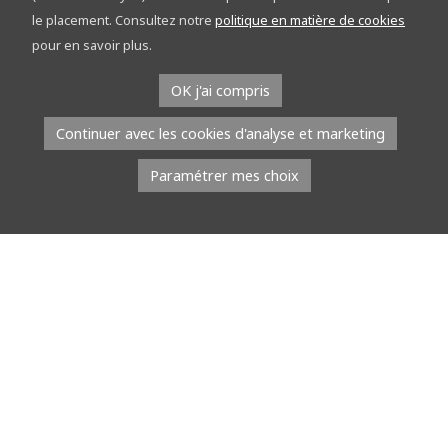
découvrez le réseau points-nœuds sur les
le placement. Consultez notre
politique en matière de cookies
étapes
pour en savoir plus.
À l’occasion du Tour de la Province de Namur, l’équipe du réseau
OK j'ai compris
points-nœuds part à la rencontre du public. Du […]
Continuer avec les cookies d'analyse et marketing
Lire la suite
Paramétrer mes choix
8 juillet 2026
À l’EMAP, les jeunes talents défilent avec