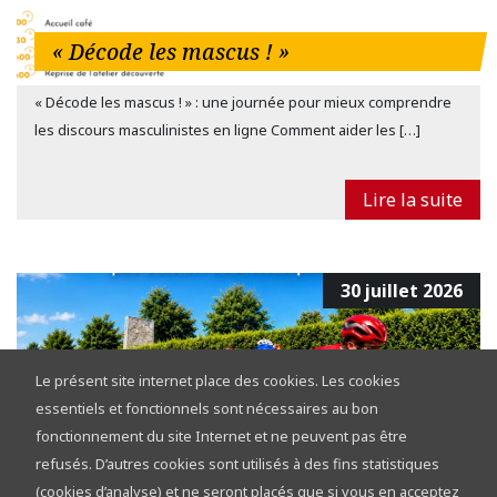
« Décode les mascus ! »
« Décode les mascus ! » : une journée pour mieux comprendre
les discours masculinistes en ligne Comment aider les […]
Lire la suite
30 juillet 2026
Le présent site internet place des cookies. Les cookies
essentiels et fonctionnels sont nécessaires au bon
fonctionnement du site Internet et ne peuvent pas être
refusés. D’autres cookies sont utilisés à des fins statistiques
Tour de la Province de Namur 2026 :
(cookies d’analyse) et ne seront placés que si vous en acceptez