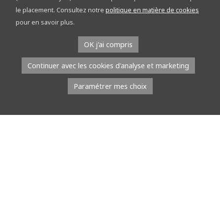
découvrez le réseau points-nœuds sur les
le placement. Consultez notre
politique en matière de cookies
étapes
pour en savoir plus.
À l’occasion du Tour de la Province de Namur, l’équipe du réseau
OK j'ai compris
points-nœuds part à la rencontre du public. Du […]
Continuer avec les cookies d'analyse et marketing
Lire la suite
Paramétrer mes choix
8 juillet 2026
À l’EMAP, les jeunes talents défilent avec