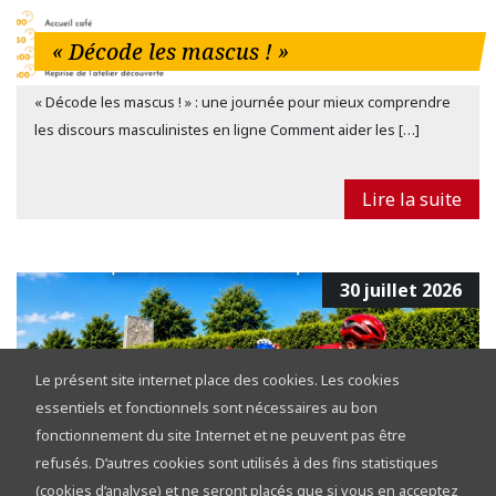
« Décode les mascus ! »
« Décode les mascus ! » : une journée pour mieux comprendre
les discours masculinistes en ligne Comment aider les […]
Lire la suite
30 juillet 2026
Le présent site internet place des cookies. Les cookies
essentiels et fonctionnels sont nécessaires au bon
fonctionnement du site Internet et ne peuvent pas être
refusés. D’autres cookies sont utilisés à des fins statistiques
Tour de la Province de Namur 2026 :
(cookies d’analyse) et ne seront placés que si vous en acceptez