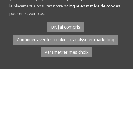
découvrez le réseau points-nœuds sur les
le placement. Consultez notre
politique en matière de cookies
étapes
pour en savoir plus.
À l’occasion du Tour de la Province de Namur, l’équipe du réseau
OK j'ai compris
points-nœuds part à la rencontre du public. Du […]
Continuer avec les cookies d'analyse et marketing
Lire la suite
Paramétrer mes choix
8 juillet 2026
À l’EMAP, les jeunes talents défilent avec