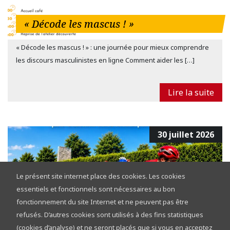
« Décode les mascus ! »
« Décode les mascus ! » : une journée pour mieux comprendre
les discours masculinistes en ligne Comment aider les […]
Lire la suite
30 juillet 2026
Le présent site internet place des cookies. Les cookies
essentiels et fonctionnels sont nécessaires au bon
fonctionnement du site Internet et ne peuvent pas être
refusés. D’autres cookies sont utilisés à des fins statistiques
Tour de la Province de Namur 2026 :
(cookies d’analyse) et ne seront placés que si vous en acceptez