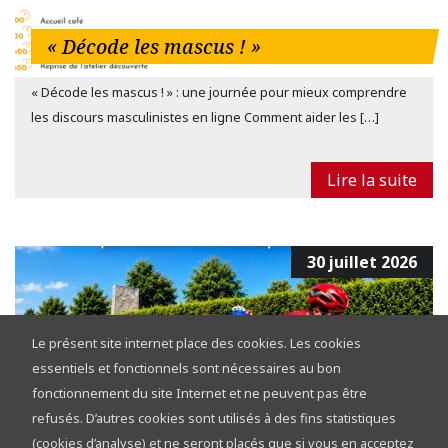
« Décode les mascus ! »
« Décode les mascus ! » : une journée pour mieux comprendre
les discours masculinistes en ligne Comment aider les […]
Lire la suite
30 juillet 2026
Le présent site internet place des cookies. Les cookies
essentiels et fonctionnels sont nécessaires au bon
fonctionnement du site Internet et ne peuvent pas être
refusés. D’autres cookies sont utilisés à des fins statistiques
Tour de la Province de Namur 2026 :
(cookies d’analyse) et ne seront placés que si vous en acceptez