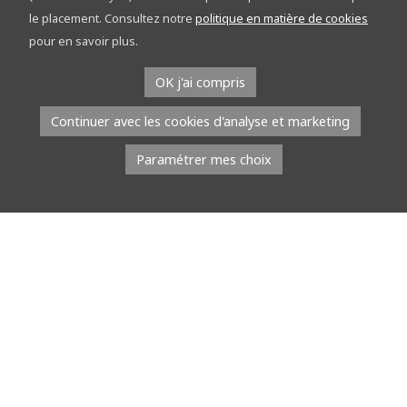
découvrez le réseau points-nœuds sur les
le placement. Consultez notre
politique en matière de cookies
étapes
pour en savoir plus.
À l’occasion du Tour de la Province de Namur, l’équipe du réseau
OK j'ai compris
points-nœuds part à la rencontre du public. Du […]
Continuer avec les cookies d'analyse et marketing
Lire la suite
Paramétrer mes choix
8 juillet 2026
À l’EMAP, les jeunes talents défilent avec