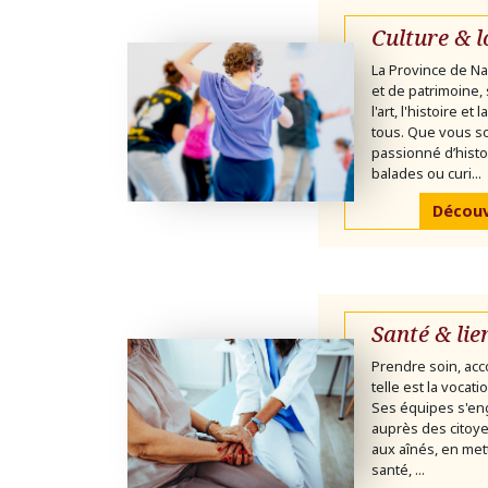
Culture & l
La Province de Na
et de patrimoine,
l'art, l'histoire et
tous. Que vous 
passionné d’histo
balades ou curi...
Découvr
Santé & lie
Prendre soin, acc
telle est la vocat
Ses équipes s'en
auprès des citoye
aux aînés, en mett
santé, ...