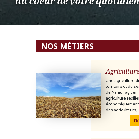
au coeur de votre quotidie
NOS MÉTIERS
Agricultur
Une agriculture d
territoire et de s
de Namur agit en 
agriculture résili
économiquement v
des agriculteurs, .
Dé