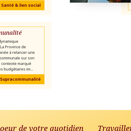
 Santé & lien social
unalité
 dynamique
La Province de
inée à relancer une
communale sur son
un contexte marqué
s budgétaires im...
 Supracommunalité
oeur de votre quotidien
Travaille