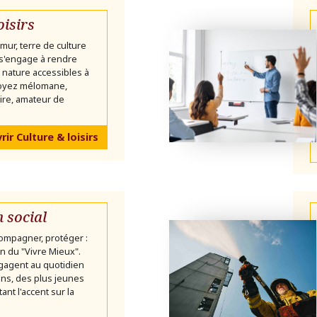
oisirs
mur, terre de culture
 s'engage à rendre
 la nature accessibles à
soyez mélomane,
ire, amateur de
ir Culture & loisirs
n social
ompagner, protéger :
ion du "Vivre Mieux".
gagent au quotidien
ns, des plus jeunes
ant l'accent sur la