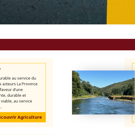
n
e
urable au service du
es acteurs La Province
faveur d’une
ente, durable et
iable, au service
..
couvrir Agriculture