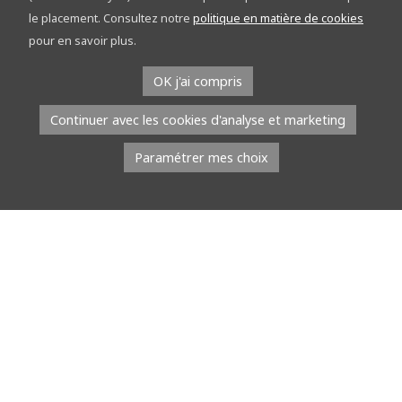
découvrez le réseau points-nœuds sur les
le placement. Consultez notre
politique en matière de cookies
étapes
pour en savoir plus.
À l’occasion du Tour de la Province de Namur, l’équipe du réseau
OK j'ai compris
points-nœuds part à la rencontre du public. Du […]
Continuer avec les cookies d'analyse et marketing
Lire la suite
Paramétrer mes choix
8 juillet 2026
À l’EMAP, les jeunes talents défilent avec