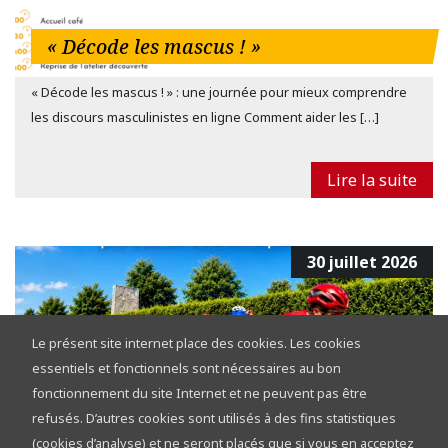
« Décode les mascus ! »
« Décode les mascus ! » : une journée pour mieux comprendre
les discours masculinistes en ligne Comment aider les […]
Lire la suite
30 juillet 2026
Le présent site internet place des cookies. Les cookies
essentiels et fonctionnels sont nécessaires au bon
fonctionnement du site Internet et ne peuvent pas être
refusés. D’autres cookies sont utilisés à des fins statistiques
Tour de la Province de Namur 2026 :
(cookies d’analyse) et ne seront placés que si vous en acceptez