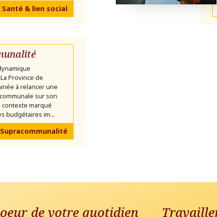
 Santé & lien social
unalité
 dynamique
La Province de
inée à relancer une
communale sur son
un contexte marqué
s budgétaires im...
 Supracommunalité
oeur de votre quotidien
Travaille