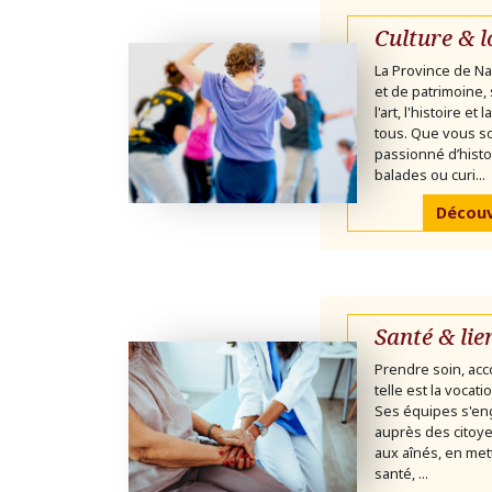
Culture & l
La Province de Na
et de patrimoine,
l'art, l'histoire et
tous. Que vous 
passionné d’histo
balades ou curi...
Découvr
Santé & lie
Prendre soin, acc
telle est la vocat
Ses équipes s'en
auprès des citoye
aux aînés, en mett
santé, ...