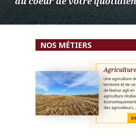
au coeur de votre quotidie
NOS MÉTIERS
Agricultur
Une agriculture d
territoire et de s
de Namur agit en 
agriculture résili
économiquement v
des agriculteurs, .
Dé