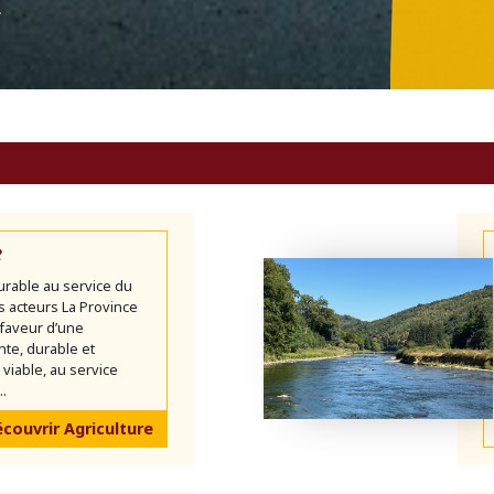
n
e
urable au service du
es acteurs La Province
faveur d’une
ente, durable et
iable, au service
..
couvrir Agriculture