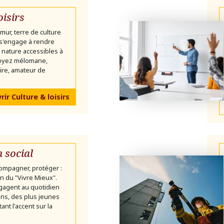
oisirs
mur, terre de culture
 s'engage à rendre
 la nature accessibles à
soyez mélomane,
ire, amateur de
ir Culture & loisirs
n social
ompagner, protéger :
ion du "Vivre Mieux".
gagent au quotidien
ns, des plus jeunes
ant l'accent sur la