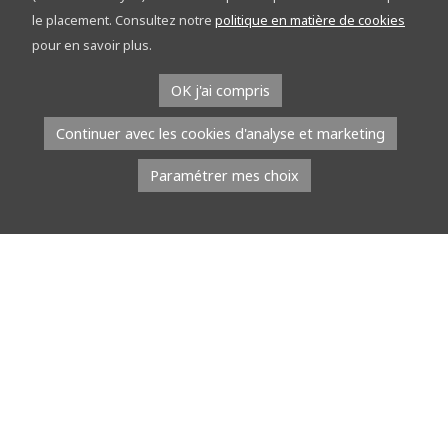
découvrez le réseau points-nœuds sur les
le placement. Consultez notre
politique en matière de cookies
étapes
pour en savoir plus.
À l’occasion du Tour de la Province de Namur, l’équipe du réseau
OK j'ai compris
points-nœuds part à la rencontre du public. Du […]
Continuer avec les cookies d'analyse et marketing
Lire la suite
Paramétrer mes choix
8 juillet 2026
À l’EMAP, les jeunes talents défilent avec