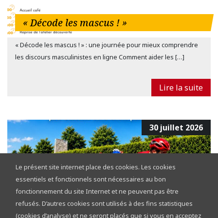
« Décode les mascus ! »
« Décode les mascus ! » : une journée pour mieux comprendre
les discours masculinistes en ligne Comment aider les […]
Lire la suite
30 juillet 2026
Le présent site internet place des cookies. Les cookies
essentiels et fonctionnels sont nécessaires au bon
fonctionnement du site Internet et ne peuvent pas être
refusés. D’autres cookies sont utilisés à des fins statistiques
Tour de la Province de Namur 2026 :
(cookies d’analyse) et ne seront placés que si vous en acceptez