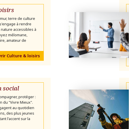
oisirs
mur, terre de culture
 s'engage à rendre
 la nature accessibles à
soyez mélomane,
ire, amateur de
ir Culture & loisirs
n social
ompagner, protéger :
ion du "Vivre Mieux".
gagent au quotidien
ns, des plus jeunes
ant l'accent sur la