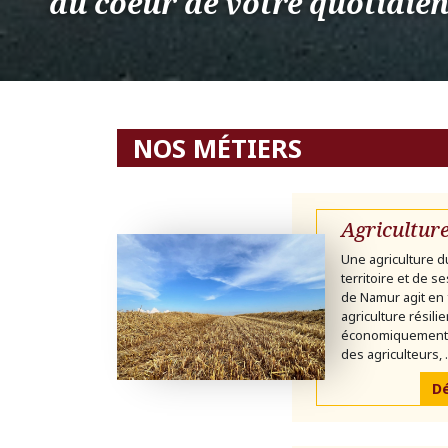
au coeur de votre quotidie
NOS MÉTIERS
Agricultur
Une agriculture d
territoire et de s
de Namur agit en 
agriculture résili
économiquement v
des agriculteurs, .
Dé