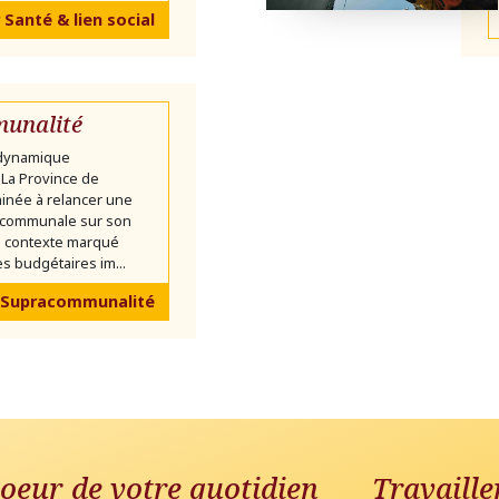
 Santé & lien social
unalité
 dynamique
La Province de
inée à relancer une
communale sur son
un contexte marqué
s budgétaires im...
 Supracommunalité
oeur de votre quotidien
Travaille