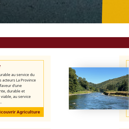
n
e
urable au service du
es acteurs La Province
faveur d’une
ente, durable et
iable, au service
..
couvrir Agriculture