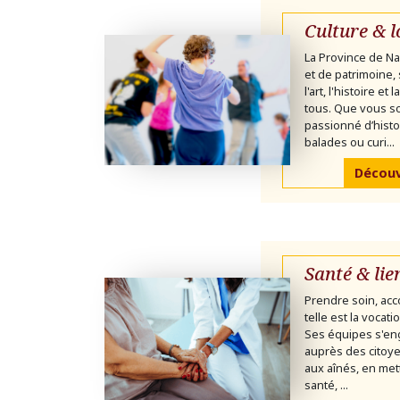
Culture & l
La Province de Na
et de patrimoine,
l'art, l'histoire et
tous. Que vous 
passionné d’histo
balades ou curi...
Découvr
Santé & lie
Prendre soin, acc
telle est la vocat
Ses équipes s'en
auprès des citoye
aux aînés, en mett
santé, ...