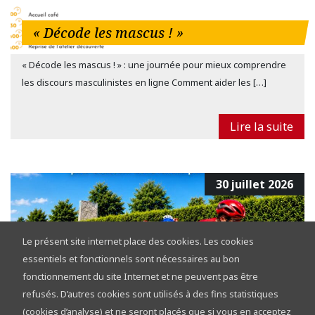
« Décode les mascus ! »
« Décode les mascus ! » : une journée pour mieux comprendre
les discours masculinistes en ligne Comment aider les […]
Lire la suite
30 juillet 2026
Le présent site internet place des cookies. Les cookies
essentiels et fonctionnels sont nécessaires au bon
fonctionnement du site Internet et ne peuvent pas être
refusés. D’autres cookies sont utilisés à des fins statistiques
Tour de la Province de Namur 2026 :
(cookies d’analyse) et ne seront placés que si vous en acceptez