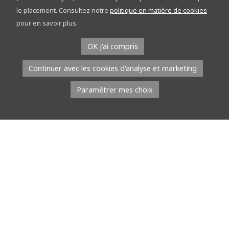
découvrez le réseau points-nœuds sur les
le placement. Consultez notre
politique en matière de cookies
étapes
pour en savoir plus.
À l’occasion du Tour de la Province de Namur, l’équipe du réseau
OK j'ai compris
points-nœuds part à la rencontre du public. Du […]
Continuer avec les cookies d'analyse et marketing
Lire la suite
Paramétrer mes choix
8 juillet 2026
À l’EMAP, les jeunes talents défilent avec