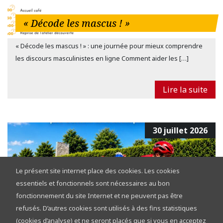
« Décode les mascus ! »
« Décode les mascus ! » : une journée pour mieux comprendre
les discours masculinistes en ligne Comment aider les […]
Lire la suite
30 juillet 2026
Le présent site internet place des cookies. Les cookies
essentiels et fonctionnels sont nécessaires au bon
fonctionnement du site Internet et ne peuvent pas être
refusés. D’autres cookies sont utilisés à des fins statistiques
Tour de la Province de Namur 2026 :
(cookies d’analyse) et ne seront placés que si vous en acceptez