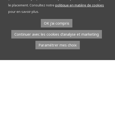
découvrez le réseau points-nœuds sur les
le placement. Consultez notre
politique en matière de cookies
étapes
pour en savoir plus.
À l’occasion du Tour de la Province de Namur, l’équipe du réseau
OK j'ai compris
points-nœuds part à la rencontre du public. Du […]
Continuer avec les cookies d'analyse et marketing
Lire la suite
Paramétrer mes choix
8 juillet 2026
À l’EMAP, les jeunes talents défilent avec