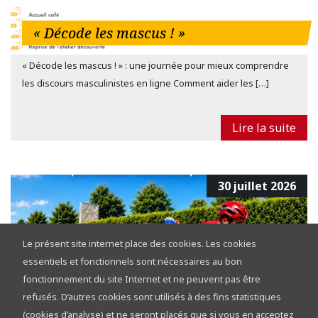
« Décode les mascus ! »
« Décode les mascus ! » : une journée pour mieux comprendre
les discours masculinistes en ligne Comment aider les […]
Lire la suite
30 juillet 2026
Le présent site internet place des cookies. Les cookies
essentiels et fonctionnels sont nécessaires au bon
fonctionnement du site Internet et ne peuvent pas être
refusés. D’autres cookies sont utilisés à des fins statistiques
Tour de la Province de Namur 2026 :
(cookies d’analyse) et ne seront placés que si vous en acceptez