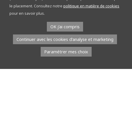
découvrez le réseau points-nœuds sur les
le placement. Consultez notre
politique en matière de cookies
étapes
pour en savoir plus.
À l’occasion du Tour de la Province de Namur, l’équipe du réseau
OK j'ai compris
points-nœuds part à la rencontre du public. Du […]
Continuer avec les cookies d'analyse et marketing
Lire la suite
Paramétrer mes choix
8 juillet 2026
À l’EMAP, les jeunes talents défilent avec