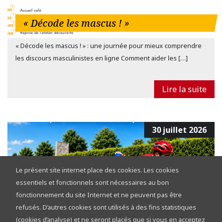
« Décode les mascus ! »
« Décode les mascus ! » : une journée pour mieux comprendre
les discours masculinistes en ligne Comment aider les […]
Lire la suite
30 juillet 2026
Le présent site internet place des cookies. Les cookies
essentiels et fonctionnels sont nécessaires au bon
fonctionnement du site Internet et ne peuvent pas être
refusés. D’autres cookies sont utilisés à des fins statistiques
Tour de la Province de Namur 2026 :
(cookies d’analyse) et ne seront placés que si vous en acceptez