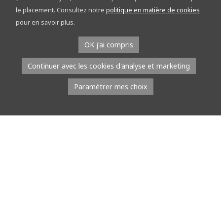
découvrez le réseau points-nœuds sur les
le placement. Consultez notre
politique en matière de cookies
étapes
pour en savoir plus.
À l’occasion du Tour de la Province de Namur, l’équipe du réseau
OK j'ai compris
points-nœuds part à la rencontre du public. Du […]
Continuer avec les cookies d'analyse et marketing
Lire la suite
Paramétrer mes choix
8 juillet 2026
À l’EMAP, les jeunes talents défilent avec