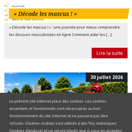
« Décode les mascus ! »
« Décode les mascus ! » : une journée pour mieux comprendre
les discours masculinistes en ligne Comment aider les […]
Lire la suite
30 juillet 2026
Le présent site internet place des cookies. Les cookies
essentiels et fonctionnels sont nécessaires au bon
fonctionnement du site Internet et ne peuvent pas être
refusés. D’autres cookies sont utilisés à des fins statistiques
Tour de la Province de Namur 2026 :
(cookies d’analyse) et ne seront placés que si vous en acceptez