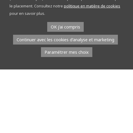
découvrez le réseau points-nœuds sur les
le placement. Consultez notre
politique en matière de cookies
étapes
pour en savoir plus.
À l’occasion du Tour de la Province de Namur, l’équipe du réseau
OK j'ai compris
points-nœuds part à la rencontre du public. Du […]
Continuer avec les cookies d'analyse et marketing
Lire la suite
Paramétrer mes choix
8 juillet 2026
À l’EMAP, les jeunes talents défilent avec