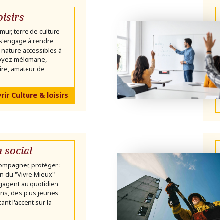
oisirs
mur, terre de culture
 s'engage à rendre
 la nature accessibles à
soyez mélomane,
ire, amateur de
ir Culture & loisirs
n social
ompagner, protéger :
ion du "Vivre Mieux".
gagent au quotidien
ns, des plus jeunes
ant l'accent sur la