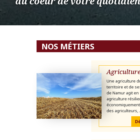
au coeur de votre quotidie
NOS MÉTIERS
Agricultur
Une agriculture d
territoire et de s
de Namur agit en 
agriculture résili
économiquement v
des agriculteurs, .
Dé