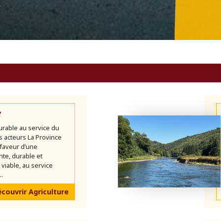
n
e
urable au service du
es acteurs La Province
faveur d’une
ente, durable et
iable, au service
..
couvrir Agriculture