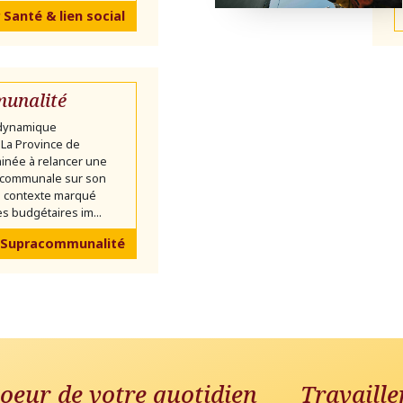
 Santé & lien social
unalité
 dynamique
La Province de
inée à relancer une
communale sur son
un contexte marqué
s budgétaires im...
 Supracommunalité
oeur de votre quotidien
Travaille