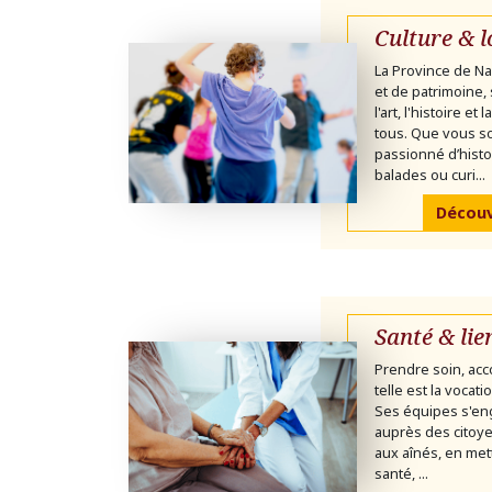
Culture & l
La Province de Na
et de patrimoine,
l'art, l'histoire et
tous. Que vous 
passionné d’histo
balades ou curi...
Découvr
Santé & lie
Prendre soin, acc
telle est la vocat
Ses équipes s'en
auprès des citoye
aux aînés, en mett
santé, ...