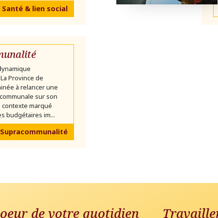
 Santé & lien social
unalité
 dynamique
La Province de
inée à relancer une
communale sur son
un contexte marqué
s budgétaires im...
 Supracommunalité
oeur de votre quotidien
Travaille