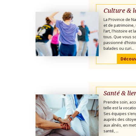
Culture & l
La Province de Na
et de patrimoine,
l'art, l'histoire et
tous. Que vous 
passionné d’histo
balades ou curi...
Découvr
Santé & lie
Prendre soin, acc
telle est la vocat
Ses équipes s'en
auprès des citoye
aux aînés, en mett
santé, ...