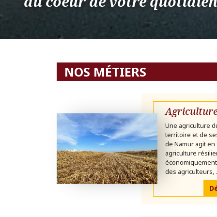
au coeur de votre quotidie
NOS MÉTIERS
Agricultur
Une agriculture d
territoire et de s
de Namur agit en 
agriculture résili
économiquement v
des agriculteurs, .
Dé