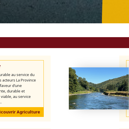
n
e
urable au service du
es acteurs La Province
faveur d’une
ente, durable et
iable, au service
..
couvrir Agriculture