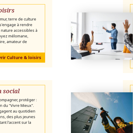
oisirs
mur, terre de culture
 s'engage à rendre
 la nature accessibles à
soyez mélomane,
ire, amateur de
ir Culture & loisirs
n social
ompagner, protéger :
ion du "Vivre Mieux".
gagent au quotidien
ns, des plus jeunes
ant l'accent sur la