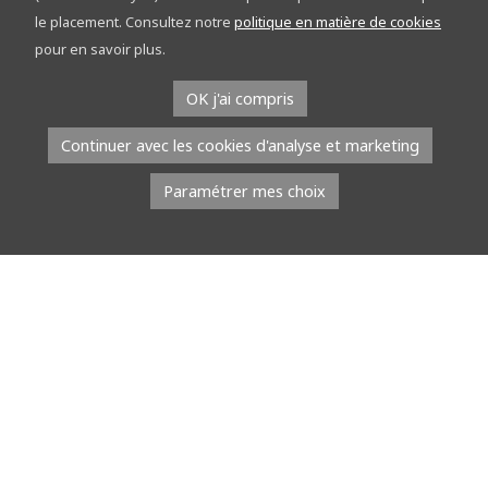
découvrez le réseau points-nœuds sur les
le placement. Consultez notre
politique en matière de cookies
étapes
pour en savoir plus.
À l’occasion du Tour de la Province de Namur, l’équipe du réseau
OK j'ai compris
points-nœuds part à la rencontre du public. Du […]
Continuer avec les cookies d'analyse et marketing
Lire la suite
Paramétrer mes choix
8 juillet 2026
À l’EMAP, les jeunes talents défilent avec