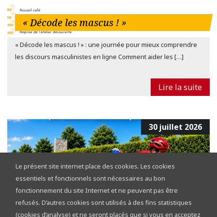
« Décode les mascus ! »
« Décode les mascus ! » : une journée pour mieux comprendre
les discours masculinistes en ligne Comment aider les […]
Lire la suite
30 juillet 2026
Le présent site internet place des cookies. Les cookies
essentiels et fonctionnels sont nécessaires au bon
fonctionnement du site Internet et ne peuvent pas être
refusés. D’autres cookies sont utilisés à des fins statistiques
Tour de la Province de Namur 2026 :
(cookies d’analyse) et ne seront placés que si vous en acceptez