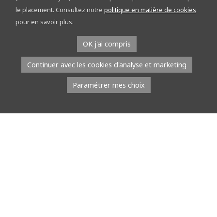
découvrez le réseau points-nœuds sur les
le placement. Consultez notre
politique en matière de cookies
étapes
pour en savoir plus.
À l’occasion du Tour de la Province de Namur, l’équipe du réseau
OK j'ai compris
points-nœuds part à la rencontre du public. Du […]
Continuer avec les cookies d'analyse et marketing
Lire la suite
Paramétrer mes choix
8 juillet 2026
À l’EMAP, les jeunes talents défilent avec