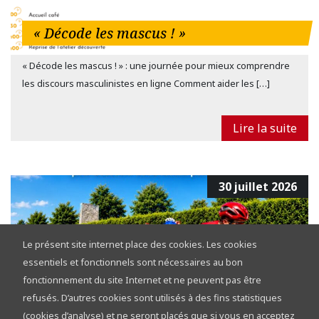
« Décode les mascus ! »
« Décode les mascus ! » : une journée pour mieux comprendre
les discours masculinistes en ligne Comment aider les […]
Lire la suite
30 juillet 2026
Le présent site internet place des cookies. Les cookies
essentiels et fonctionnels sont nécessaires au bon
fonctionnement du site Internet et ne peuvent pas être
refusés. D’autres cookies sont utilisés à des fins statistiques
Tour de la Province de Namur 2026 :
(cookies d’analyse) et ne seront placés que si vous en acceptez