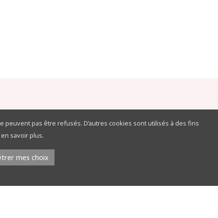
e peuvent pas être refusés. D’autres cookies sont utilisés à des fins
en savoir plus.
trer mes choix
Rejoignez nous sur
Youtube