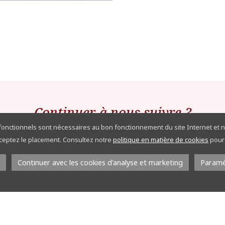
Continuer à nous suivre ?
 fonctionnels sont nécessaires au bon fonctionnement du site Internet et n
acceptez le placement. Consultez notre
politique en matière de cookies
pour 
Inscrivez-vous à la Newsletter
Continuer avec les cookies d'analyse et marketing
Paramé
Rejoignez nous sur
Rejoignez nous sur
Instagram
Linkedin