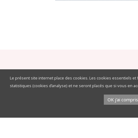
Le présent site internet place des cookies. Les cookies essentiels et
statistiques (cookies d’analyse) et ne seront placés que si vous en 
OK j'ai compris
Rejoignez nous sur
Facebook