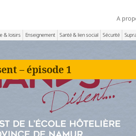
A prop
e & loisirs
Enseignement
Santé & lien social
Sécurité
Supr
nt – épisode 1