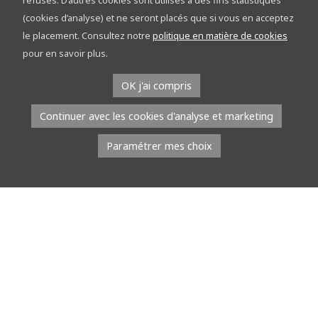
refusés. D’autres cookies sont utilisés à des fins statistiques
(cookies d’analyse) et ne seront placés que si vous en acceptez
le placement. Consultez notre
politique en matière de cookies
pour en savoir plus.
Une ferme grandeur nature
OK j'ai compris
… pour se former aux métiers de l’agriculture Comment
Continuer avec les cookies d'analyse et marketing
apprendre les métiers de l’agriculture autrement qu’en les
pratiquant ? À l’Epasc […]
Paramétrer mes choix
Lire la suite
21 mai 2026