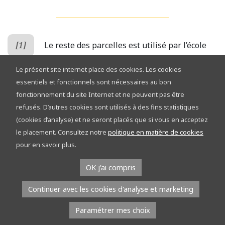
[1]
Le reste des parcelles est utilisé par l’école
provinciale d’élevage et d’équitation de Gesves et par le
Le présent site internet place des cookies. Les cookies
domaine provincial de Chevetogne et son manège.
essentiels et fonctionnels sont nécessaires au bon
fonctionnement du site Internet et ne peuvent pas être
refusés. D’autres cookies sont utilisés à des fins statistiques
(cookies d’analyse) et ne seront placés que si vous en acceptez
le placement. Consultez notre
politique en matière de cookies
pour en savoir plus.
OK j'ai compris
Continuer à nous suivre ?
Continuer avec les cookies d'analyse et marketing
Paramétrer mes choix
Inscrivez-vous à la Newsletter