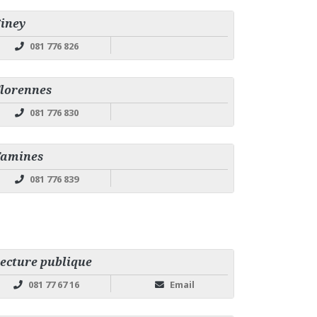
iney
081 776 826
lorennes
081 776 830
Tamines
081 776 839
ecture publique
081 77 67 16
Email