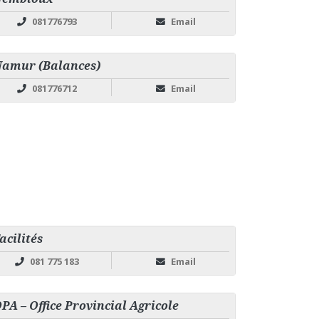
081776793
Email
amur (Balances)
081776712
Email
acilités
081 775 183
Email
PA – Office Provincial Agricole