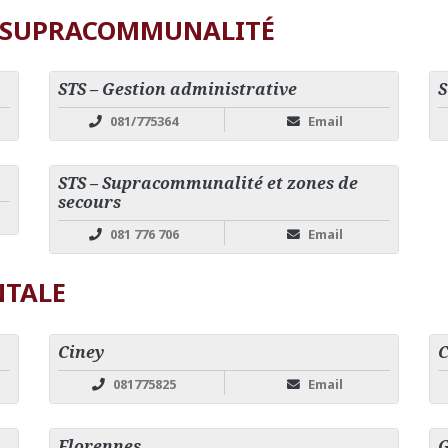
ET SUPRACOMMUNALITÉ
STS – Gestion administrative
S
081/775364
Email
STS – Supracommunalité et zones de
secours
081 776 706
Email
NTALE
Ciney
C
081775825
Email
Florennes