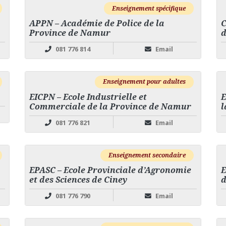
Enseignement spécifique
APPN – Académie de Police de la
C
Province de Namur
d
081 776 814
Email
Enseignement pour adultes
EICPN – Ecole Industrielle et
E
Commerciale de la Province de Namur
l
081 776 821
Email
Enseignement secondaire
EPASC – Ecole Provinciale d’Agronomie
E
et des Sciences de Ciney
d
081 776 790
Email