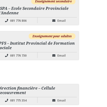
Enseignement secondaire
SPA – Ecole Secondaire Provinciale
’Andenne
081 776 806
Email
Enseignement pour adultes
PFS – Institut Provincial de Formation
ociale
081 776 730
Email
irection financière – Cellule
ecouvrement
081 775 354
Email