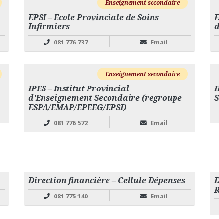
Enseignement secondaire
EPSI – Ecole Provinciale de Soins
E
Infirmiers
d
081 776 737
Email
Enseignement secondaire
IPES – Institut Provincial
I
d’Enseignement Secondaire (regroupe
S
ESPA/EMAP/EPEEG/EPSI)
081 776 572
Email
Direction financière – Cellule Dépenses
D
R
081 775 140
Email