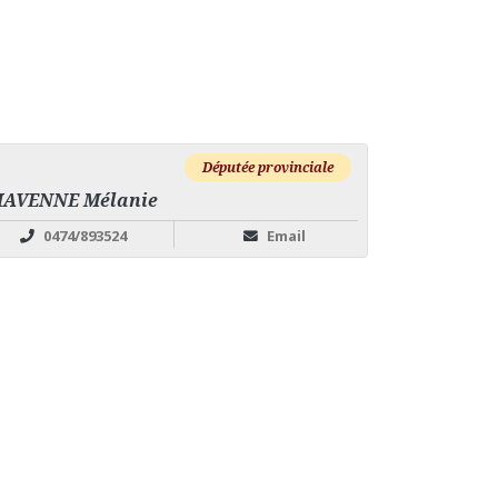
Députée provinciale
HAVENNE Mélanie
0474/893524
Email