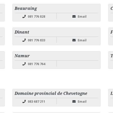
Beauraing
C
081 776 828
Email
Dinant
F
081 776 833
Email
Namur
081 776 764
Domaine provincial de Chevetogne
L
083 687 211
Email