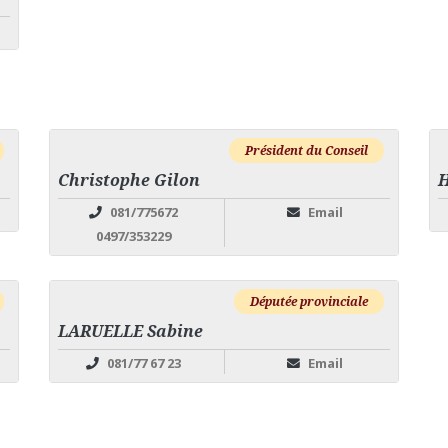
Président du Conseil
Christophe Gilon
081/775672
Email
0497/353229
Députée provinciale
LARUELLE Sabine
081/77 67 23
Email