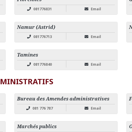
081776831
Email
Namur (Astrid)
N
081776713
Email
Tamines
081776840
Email
MINISTRATIFS
Bureau des Amendes administratives
F
081 776 787
Email
Marchés publics
O