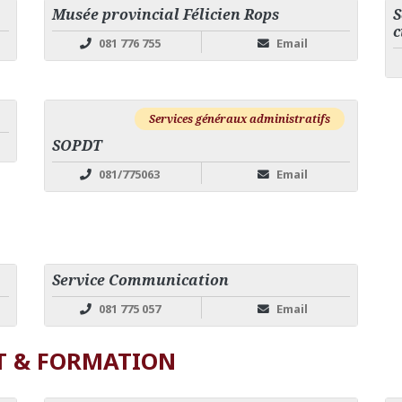
Musée provincial Félicien Rops
S
c
081 776 755
Email
Services généraux administratifs
SOPDT
081/775063
Email
Service Communication
081 775 057
Email
T & FORMATION