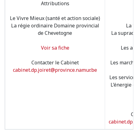
Attributions
Le Vivre Mieux (santé et action sociale)
La régie ordinaire Domaine provincial
La tr
de Chevetogne
La supraco
Voir sa fiche
Les am
Contacter le Cabinet
Les marchés
cabinet.dp.joiret@province.namur.be
Les service
L’énergie e
Con
cabinet.dp.