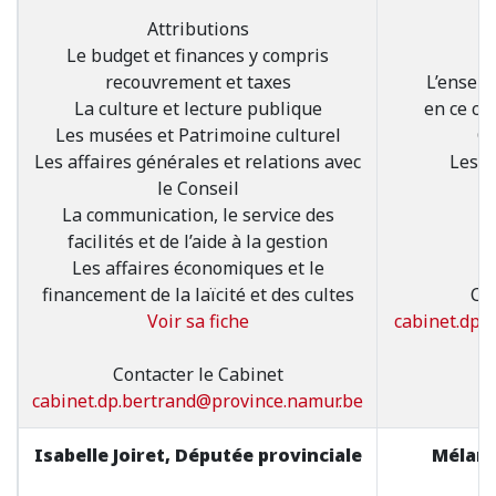
Attributions
Le budget et finances y compris
recouvrement et taxes
L’enseig
La culture et lecture publique
en ce co
Les musées et Patrimoine culturel
C
Les affaires générales et relations avec
Les r
le Conseil
La communication, le service des
facilités et de l’aide à la gestion
Les affaires économiques et le
financement de la laïcité et des cultes
Con
Voir sa fiche
cabinet.dp.
Contacter le Cabinet
cabinet.dp.bertrand@province.namur.be
Isabelle Joiret, Députée provinciale
Mélani