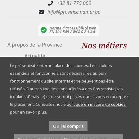
+32 81 775 000
info@province.namur.be
Norme d'accessibilité web
EN 301 549 / WCAG 2.1 AA
Nos métiers
A propos de la Province
Actualité
Agriculture
Le présent site internet place des cookies. Les cookies
Blog
Cours d’eau
essentiels et fonctionnels sont nécessaires au bon
fonctionnement du site Internet et ne peuvent pas être
Culture & loisirs
refusés. D’autres cookies sont utilisés à des fins statistiques
Conseil Provincial
Enseignement
(cookies d’analyse) et ne seront placés que si vous en acceptez
Espace Presse
le placement. Consultez notre
politique en matière de cookies
Santé & lien social
Travailler à la Province de
pour en savoir plus.
Namur
Sécurité
OK j'ai compris
Supracommunalité